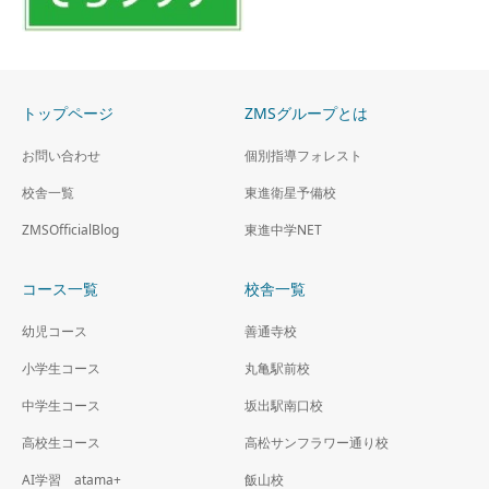
幼いうちに、英語にふれよ
う。
トップページ
ZMSグループとは
お問い合わせ
個別指導フォレスト
新暗算学習そろタッチ
校舎一覧
東進衛星予備校
そろばんの仕組みをiPadで応
ZMSOfficialBlog
東進中学NET
用した、新しい暗算学習法で
す。
コース一覧
校舎一覧
幼児コース
善通寺校
小学生コース
丸亀駅前校
中学生コース
坂出駅南口校
高校生コース
高松サンフラワー通り校
AI学習 atama+
飯山校